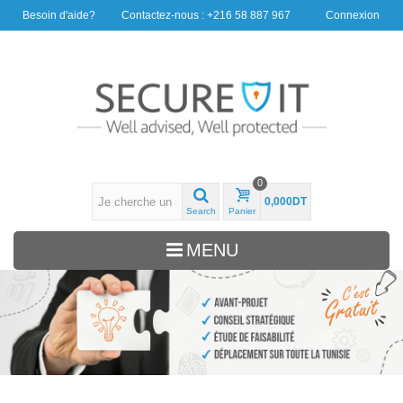
Besoin d'aide?
Contactez-nous : +216 58 887 967
Connexion
0
0,000DT
Search
Panier
MENU