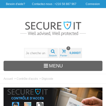
Besoin d'aide?
Contactez-nous : +216 58 887 967
Connexion
0
0,000DT
Search
Panier
MENU
Accueil
>
Contrôle d'accès
>
Digicode