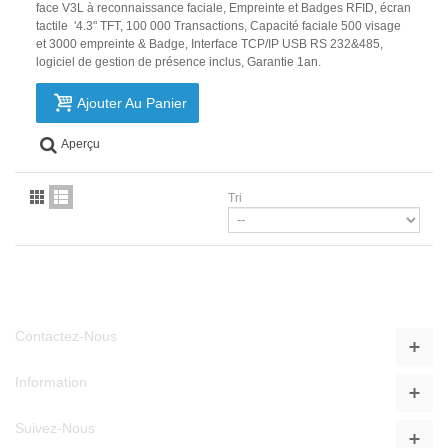
face V3L à reconnaissance faciale, Empreinte et Badges RFID, écran
tactile '4.3" TFT, 100 000 Transactions, Capacité faciale 500 visage
et 3000 empreinte & Badge, Interface TCP/IP USB RS 232&485,
logiciel de gestion de présence inclus, Garantie 1an.
Ajouter Au Panier
Aperçu
Tri
Contactez-Nous
Information
Suivez-Nous