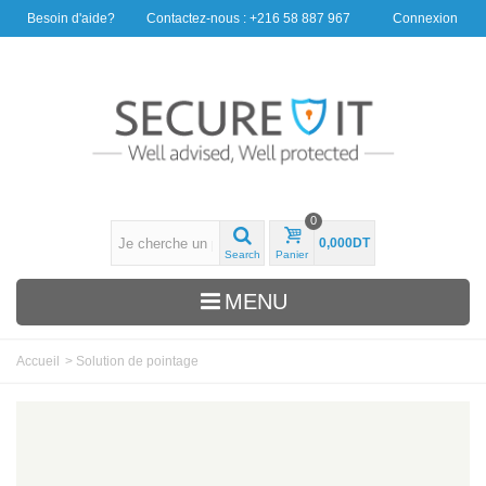
Besoin d'aide?
Contactez-nous : +216 58 887 967
Connexion
0
0,000DT
Search
Panier
MENU
Accueil
>
Solution de pointage