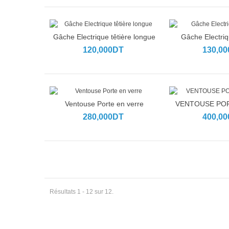
Gâche Electrique têtière longue
Gâche Electri
Ajouter au panier
Ajouter au p
120,000DT
130,0
Ventouse Porte en verre
VENTOUSE POR
Ajouter au panier
Ajouter au p
280,000DT
400,0
Résultats 1 - 12 sur 12.