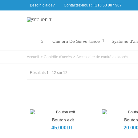
Besoin d'aide?
Contactez-nous : +216 58 887 967
Caméra De Surveillance
Système d'al
Accueil
>
Contrôle d'accès
>
Accessoire de contrôle d'accès
Résultats 1 - 12 sur 12.
Bouton exit
Bouton 
Ajouter au panier
Ajouter au p
45,000DT
20,00