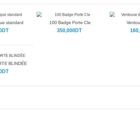
que standard
100 Badge Porte Cle
Vento
anier
Ajouter au panier
Ajouter a
00DT
350,000DT
160
TE BLINDÉE
anier
00DT