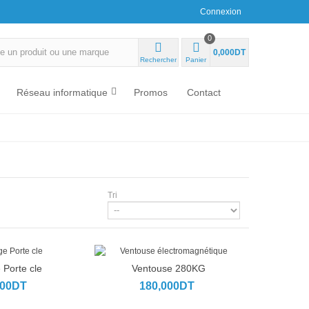
Connexion
0
0,000DT
Rechercher
Panier
Réseau informatique
Promos
Contact
Tri
Porte cle
Ventouse 280KG
u panier
Ajouter au panier
000DT
180,000DT