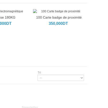
use 180KG
100 Carte badge de proximité
u panier
Ajouter au panier
,000DT
350,000DT
Tri
Newsletter