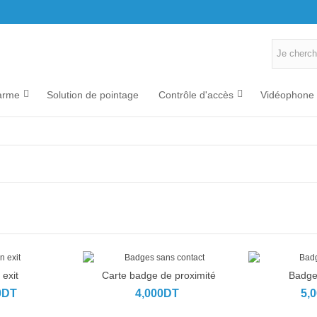
arme
Solution de pointage
Contrôle d'accès
Vidéophone
exit
Carte badge de proximité
Badge 
anier
Ajouter au panier
Ajouter a
0DT
4,000DT
5,