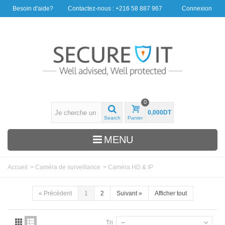
Besoin d'aide?
Contactez-nous : +216 58 887 967
Connexion
0
0,000DT
Search
Panier
MENU
Accueil
>
Caméra de surveillance
>
Caméra HD & IP
«
Précédent
1
2
Suivant
»
Afficher tout
Tri
--