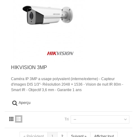
HIKVISION 3MP
Caméra IP 3MP a usage polyvalent (interne/externe) - Capteur
d'images DIS 1/3"- Résolution 2048 × 1536 - Vision de nuit IR 80m -
Smart IR - Objectif 3,6 mm - Garantie 1 ans
Aperçu
Tri
--
«
Précédent
1
2
Suivant
»
Afficher tout