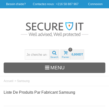
Besoin d'aide?
Contactez-nous : +216 58 887 967
Connexion
0
0,000DT
Search
Panier
MENU
Accueil
>
Samsung
Liste De Produits Par Fabricant Samsung