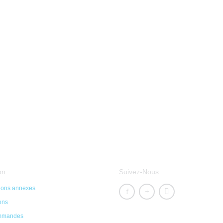
on
Suivez-Nous
tions annexes
ons
mmandes