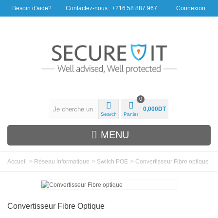
Besoin d'aide?
Contactez-nous : +216 58 887 967
Connexion
0
0,000DT
Search
Panier
MENU
Accueil
>
Réseau informatique
>
Switch POE
>
Convertisseur Fibre optique
Convertisseur Fibre Optique