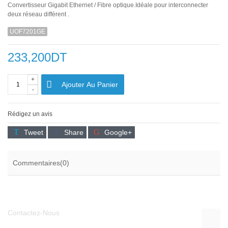
Convertisseur Gigabit Ethernet / Fibre optique.Idéale pour interconnecter
deux réseau différent .
UOF7201GE
233,200DT
+
Ajouter Au Panier
-
Rédigez un avis
Tweet
Share
Google+
Commentaires(0)
Contactez-Nous